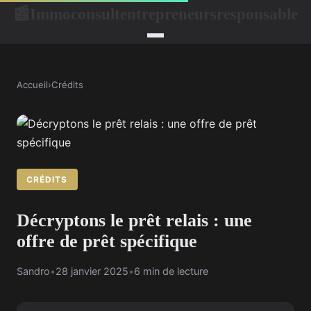
Immoconsultentrepreneursresponsable
📰
Accueil
›
Crédits
CRÉDITS
Décryptons le prêt relais : une
offre de prêt spécifique
Sandro
•
28 janvier 2025
•
6 min de lecture