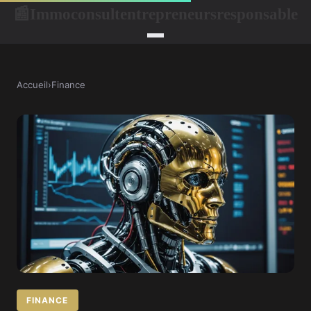
Immoconsultentrepreneursresponsable
📰
Accueil
›
Finance
FINANCE