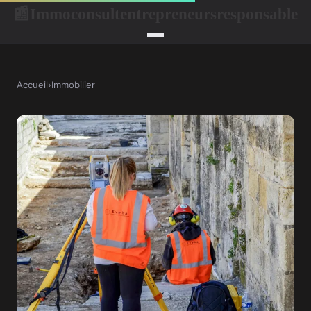
Immoconsultentrepreneursresponsable
📰
Accueil
›
Immobilier