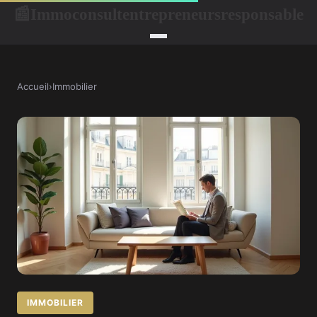
Immoconsultentrepreneursresponsable
📰
Accueil
›
Immobilier
IMMOBILIER